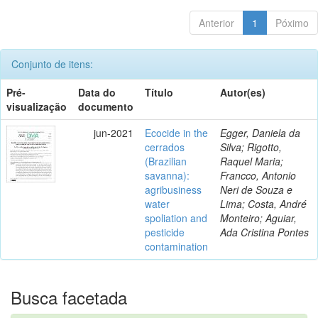
Anterior
1
Póximo
Conjunto de itens:
Pré-
Data do
Título
Autor(es)
visualização
documento
jun-2021
Ecocide in the
Egger, Daniela da
cerrados
Silva; Rigotto,
(Brazilian
Raquel Maria;
savanna):
Francco, Antonio
agribusiness
Neri de Souza e
water
Lima; Costa, André
spoliation and
Monteiro; Aguiar,
pesticide
Ada Cristina Pontes
contamination
Busca facetada