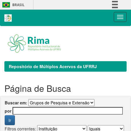
Skip
BRASIL
navigation
Simplifique!
Comunica BR
Participe
Acesso à informação
Legislação
Canais
Repositório de Múltiplos Acervos da UFRRJ
Página de Busca
Buscar em:
por
Filtros correntes: