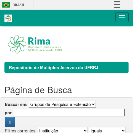
Skip
BRASIL
navigation
Simplifique!
Comunica BR
Participe
Acesso à informação
Legislação
Canais
Repositório de Múltiplos Acervos da UFRRJ
Página de Busca
Buscar em:
por
Filtros correntes: