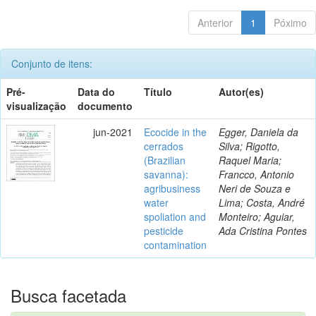
Anterior
1
Póximo
Conjunto de itens:
Pré-
Data do
Título
Autor(es)
visualização
documento
jun-2021
Ecocide in the
Egger, Daniela da
cerrados
Silva; Rigotto,
(Brazilian
Raquel Maria;
savanna):
Francco, Antonio
agribusiness
Neri de Souza e
water
Lima; Costa, André
spoliation and
Monteiro; Aguiar,
pesticide
Ada Cristina Pontes
contamination
Busca facetada