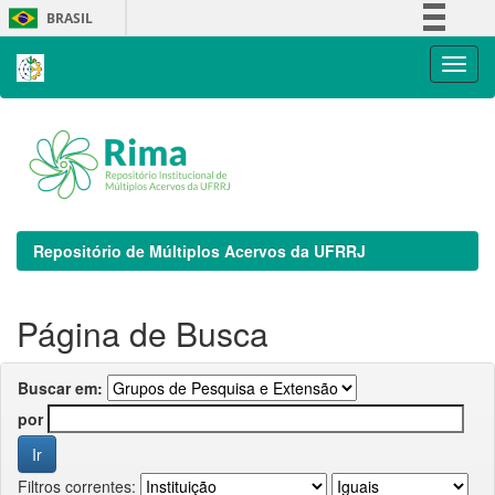
Skip
BRASIL
navigation
Simplifique!
Comunica BR
Participe
Acesso à informação
Legislação
Canais
Repositório de Múltiplos Acervos da UFRRJ
Página de Busca
Buscar em:
por
Filtros correntes: