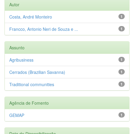
Autor
Costa, André Monteiro
1
Francco, Antonio Neri de Souza e ...
1
Assunto
Agribusiness
1
Cerrados (Brazilian Savanna)
1
Traditional communities
1
Agência de Fomento
GEMAP
1
Data de Disponibilização