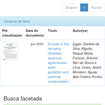
Anterior
1
Póximo
Conjunto de itens:
Pré-
Data do
Título
Autor(es)
visualização
documento
jun-2021
Ecocide in the
Egger, Daniela da
cerrados
Silva; Rigotto,
(Brazilian
Raquel Maria;
savanna):
Francco, Antonio
agribusiness
Neri de Souza e
water
Lima; Costa, André
spoliation and
Monteiro; Aguiar,
pesticide
Ada Cristina Pontes
contamination
Busca facetada