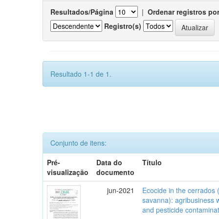
Resultados/Página
|
Ordenar registros po
Registro(s)
Resultado 1-1 de 1.
Conjunto de itens:
Pré-
Data do
Título
visualização
documento
jun-2021
Ecocide in the cerrados (
savanna): agribusiness w
and pesticide contamina