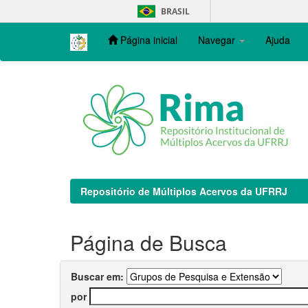
Skip
BRASIL
navigation
Página inicial
Navegar
Ajuda
Repositório de Múltiplos Acervos da UFRRJ
Página de Busca
Buscar em:
por