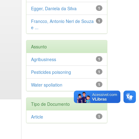
Egger, Daniela da Silva
1
Francco, Antonio Neri de Souza
1
e ...
Assunto
Agribusiness
1
Pesticides poisoning
1
Water spoliation
1
Tipo de Documento
Article
1