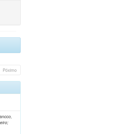
Póximo
rancco,
eiro;