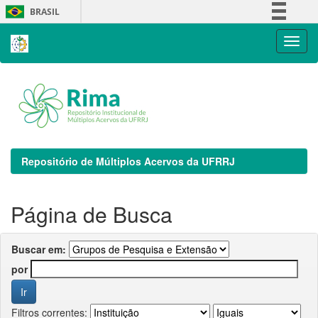
Skip
BRASIL
navigation
Simplifique!
Comunica BR
Participe
Acesso à informação
Legislação
Canais
Repositório de Múltiplos Acervos da UFRRJ
Página de Busca
Buscar em:
por
Filtros correntes: