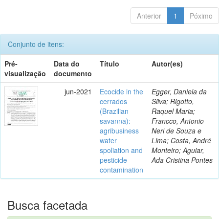
Anterior
1
Póximo
Conjunto de itens:
Pré-
Data do
Título
Autor(es)
visualização
documento
jun-2021
Ecocide in the
Egger, Daniela da
cerrados
Silva; Rigotto,
(Brazilian
Raquel Maria;
savanna):
Francco, Antonio
agribusiness
Neri de Souza e
water
Lima; Costa, André
spoliation and
Monteiro; Aguiar,
pesticide
Ada Cristina Pontes
contamination
Busca facetada