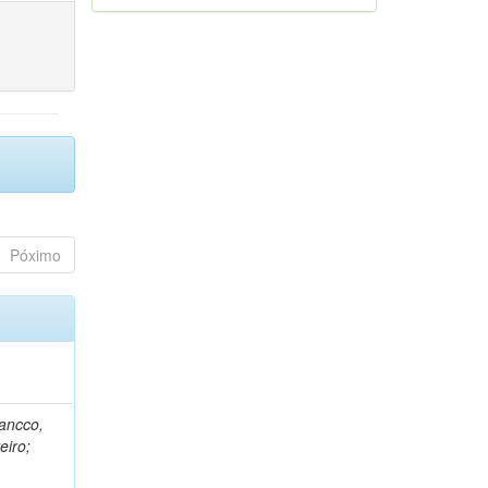
Póximo
rancco,
eiro;