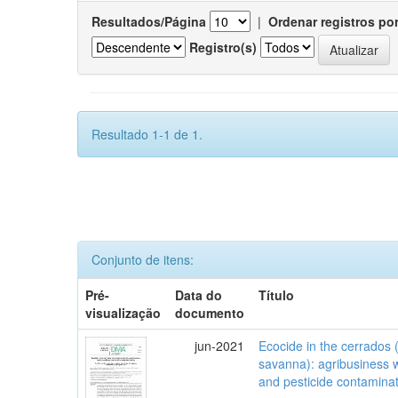
Resultados/Página
|
Ordenar registros po
Registro(s)
Resultado 1-1 de 1.
Conjunto de itens:
Pré-
Data do
Título
visualização
documento
jun-2021
Ecocide in the cerrados (
savanna): agribusiness w
and pesticide contamina