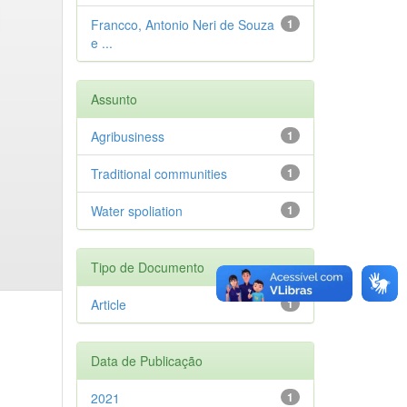
Francco, Antonio Neri de Souza
1
e ...
Assunto
Agribusiness
1
Traditional communities
1
Water spoliation
1
Tipo de Documento
Article
1
Data de Publicação
2021
1