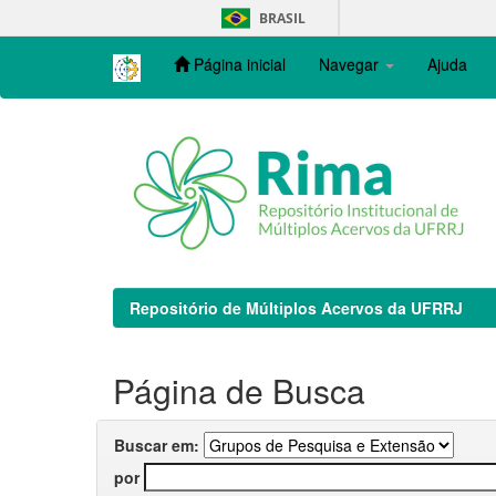
Skip
BRASIL
navigation
Página inicial
Navegar
Ajuda
Repositório de Múltiplos Acervos da UFRRJ
Página de Busca
Buscar em:
por