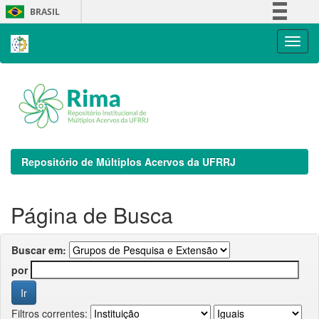
Skip
BRASIL
navigation
Simplifique!
Comunica BR
Participe
Acesso à informação
Legislação
Canais
Repositório de Múltiplos Acervos da UFRRJ
Página de Busca
Buscar em:
por
Filtros correntes: