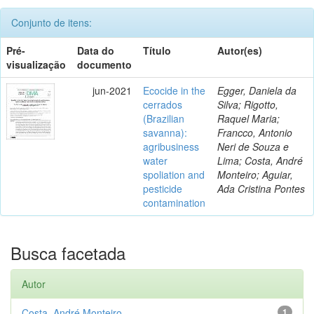
Conjunto de itens:
Pré-
Data do
Título
Autor(es)
visualização
documento
jun-2021
Ecocide in the
Egger, Daniela da
cerrados
Silva; Rigotto,
(Brazilian
Raquel Maria;
savanna):
Francco, Antonio
agribusiness
Neri de Souza e
water
Lima; Costa, André
spoliation and
Monteiro; Aguiar,
pesticide
Ada Cristina Pontes
contamination
Busca facetada
Autor
Costa, André Monteiro
1