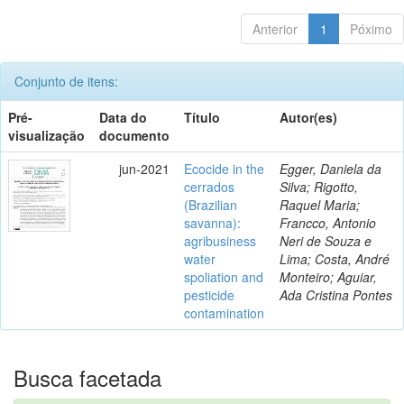
Anterior
1
Póximo
Conjunto de itens:
Pré-
Data do
Título
Autor(es)
visualização
documento
jun-2021
Ecocide in the
Egger, Daniela da
cerrados
Silva; Rigotto,
(Brazilian
Raquel Maria;
savanna):
Francco, Antonio
agribusiness
Neri de Souza e
water
Lima; Costa, André
spoliation and
Monteiro; Aguiar,
pesticide
Ada Cristina Pontes
contamination
Busca facetada