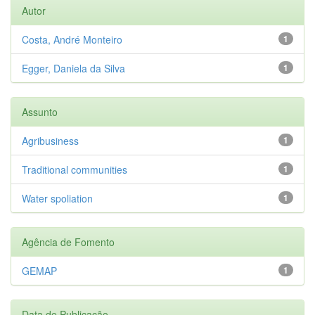
Autor
Costa, André Monteiro
1
Egger, Daniela da Silva
1
Assunto
Agribusiness
1
Traditional communities
1
Water spoliation
1
Agência de Fomento
GEMAP
1
Data de Publicação