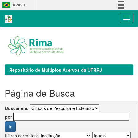
Skip
BRASIL
navigation
Simplifique!
Comunica BR
Participe
Acesso à informação
Legislação
Canais
Repositório de Múltiplos Acervos da UFRRJ
Página de Busca
Buscar em:
por
Filtros correntes: