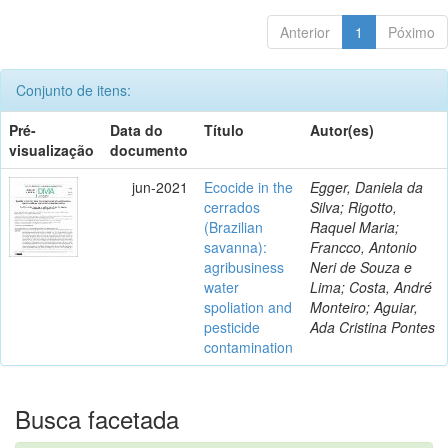
Anterior
1
Póximo
Conjunto de itens:
Pré-
Data do
Título
Autor(es)
visualização
documento
jun-2021
Ecocide in the
Egger, Daniela da
cerrados
Silva; Rigotto,
(Brazilian
Raquel Maria;
savanna):
Francco, Antonio
agribusiness
Neri de Souza e
water
Lima; Costa, André
spoliation and
Monteiro; Aguiar,
pesticide
Ada Cristina Pontes
contamination
Busca facetada