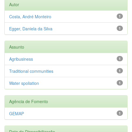
Autor
Costa, André Monteiro
1
Egger, Daniela da Silva
1
Assunto
Agribusiness
1
Traditional communities
1
Water spoliation
1
Agência de Fomento
GEMAP
1
Data de Disponibilização