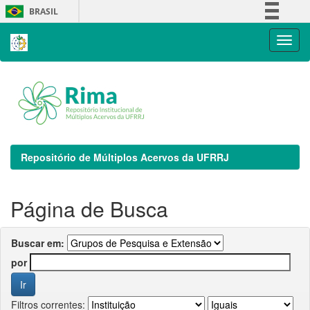
Skip
BRASIL
navigation
Simplifique!
Comunica BR
Participe
Acesso à informação
Legislação
Canais
Repositório de Múltiplos Acervos da UFRRJ
Página de Busca
Buscar em:
por
Filtros correntes: