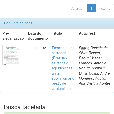
Anterior
1
Póximo
Conjunto de itens:
Pré-
Data do
Título
Autor(es)
visualização
documento
jun-2021
Ecocide in the
Egger, Daniela da
cerrados
Silva; Rigotto,
(Brazilian
Raquel Maria;
savanna):
Francco, Antonio
agribusiness
Neri de Souza e
water
Lima; Costa, André
spoliation and
Monteiro; Aguiar,
pesticide
Ada Cristina Pontes
contamination
Busca facetada