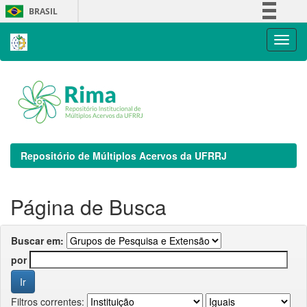
Skip
BRASIL
navigation
Simplifique!
Comunica BR
Participe
Acesso à informação
Legislação
Canais
Repositório de Múltiplos Acervos da UFRRJ
Página de Busca
Buscar em:
por
Filtros correntes: