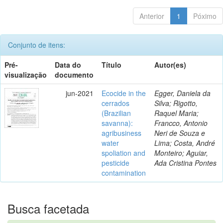
Anterior
1
Póximo
Conjunto de itens:
Pré-
Data do
Título
Autor(es)
visualização
documento
jun-2021
Ecocide in the
Egger, Daniela da
cerrados
Silva; Rigotto,
(Brazilian
Raquel Maria;
savanna):
Francco, Antonio
agribusiness
Neri de Souza e
water
Lima; Costa, André
spoliation and
Monteiro; Aguiar,
pesticide
Ada Cristina Pontes
contamination
Busca facetada