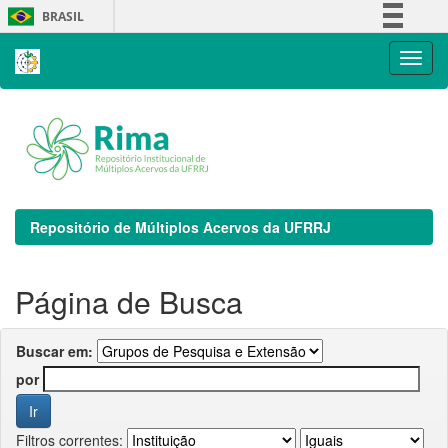
Skip
BRASIL
navigation
Simplifique!
Comunica BR
Participe
Acesso à informação
Legislação
Canais
Repositório de Múltiplos Acervos da UFRRJ
Página de Busca
Buscar em:
por
Filtros correntes: