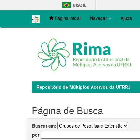
Skip
BRASIL
navigation
Página inicial
Navegar
Ajuda
Repositório de Múltiplos Acervos da UFRRJ
Página de Busca
Buscar em:
por