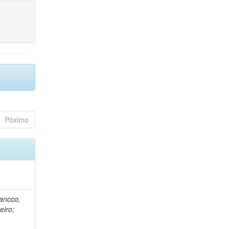
Póximo
rancco,
eiro;