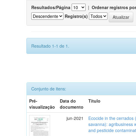
Resultados/Página
|
Ordenar registros po
Registro(s)
Resultado 1-1 de 1.
Conjunto de itens:
Pré-
Data do
Título
visualização
documento
jun-2021
Ecocide in the cerrados (
savanna): agribusiness w
and pesticide contamina