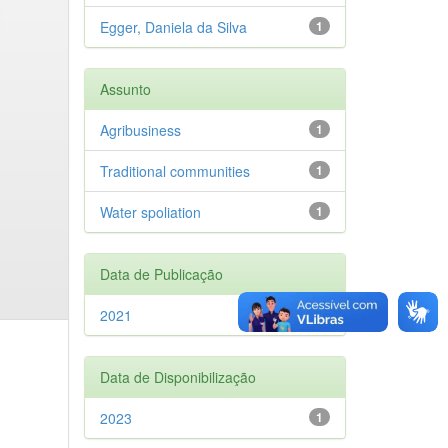
Egger, Daniela da Silva
1
Assunto
Agribusiness
1
Traditional communities
1
Water spoliation
1
Data de Publicação
2021
1
Data de Disponibilização
2023
1