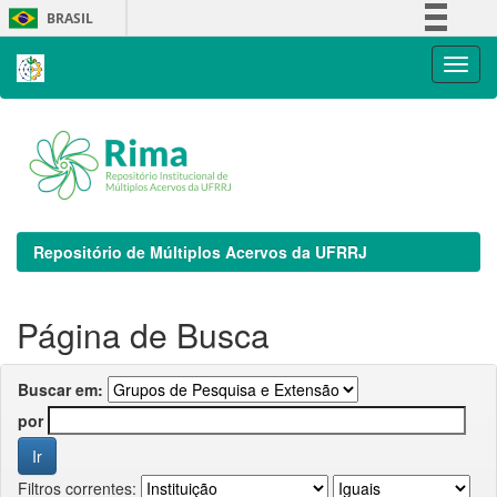
Skip
BRASIL
navigation
Simplifique!
Comunica BR
Participe
Acesso à informação
Legislação
Canais
Repositório de Múltiplos Acervos da UFRRJ
Página de Busca
Buscar em:
por
Filtros correntes: