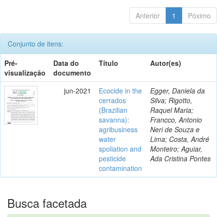
Anterior
1
Póximo
Conjunto de itens:
Pré-
Data do
Título
Autor(es)
visualização
documento
jun-2021
Ecocide in the
Egger, Daniela da
cerrados
Silva; Rigotto,
(Brazilian
Raquel Maria;
savanna):
Francco, Antonio
agribusiness
Neri de Souza e
water
Lima; Costa, André
spoliation and
Monteiro; Aguiar,
pesticide
Ada Cristina Pontes
contamination
Busca facetada