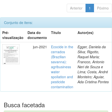
Anterior
1
Póximo
Conjunto de itens:
Pré-
Data do
Título
Autor(es)
visualização
documento
jun-2021
Ecocide in the
Egger, Daniela da
cerrados
Silva; Rigotto,
(Brazilian
Raquel Maria;
savanna):
Francco, Antonio
agribusiness
Neri de Souza e
water
Lima; Costa, André
spoliation and
Monteiro; Aguiar,
pesticide
Ada Cristina Pontes
contamination
Busca facetada