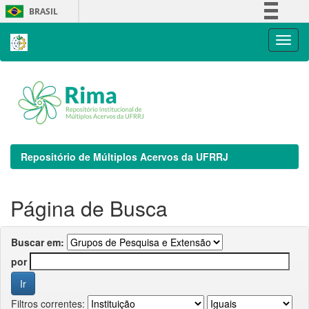
Skip
BRASIL
navigation
Simplifique!
Comunica BR
Participe
Acesso à informação
Legislação
Canais
Repositório de Múltiplos Acervos da UFRRJ
Página de Busca
Buscar em:
por
Filtros correntes: