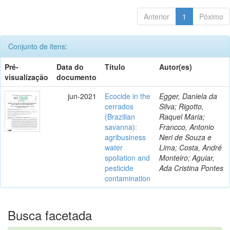
Anterior
1
Póximo
Conjunto de itens:
Pré-
Data do
Título
Autor(es)
visualização
documento
jun-2021
Ecocide in the
Egger, Daniela da
cerrados
Silva; Rigotto,
(Brazilian
Raquel Maria;
savanna):
Francco, Antonio
agribusiness
Neri de Souza e
water
Lima; Costa, André
spoliation and
Monteiro; Aguiar,
pesticide
Ada Cristina Pontes
contamination
Busca facetada