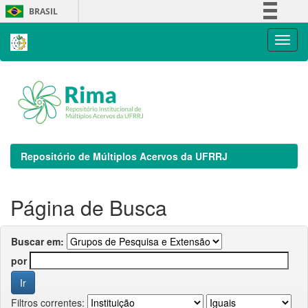
Skip
BRASIL
navigation
Simplifique!
Comunica BR
Participe
Acesso à informação
Legislação
Canais
Repositório de Múltiplos Acervos da UFRRJ
Página de Busca
Buscar em:
por
Filtros correntes: