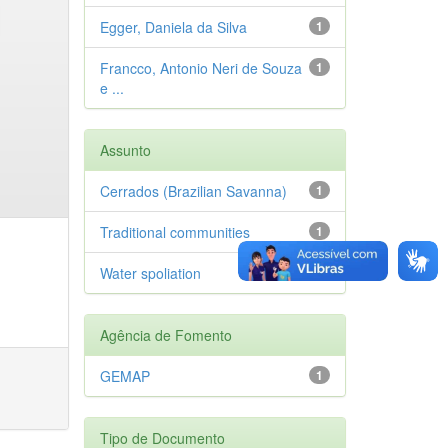
Egger, Daniela da Silva
1
Francco, Antonio Neri de Souza
1
e ...
Assunto
Cerrados (Brazilian Savanna)
1
Traditional communities
1
Water spoliation
1
Agência de Fomento
GEMAP
1
Tipo de Documento