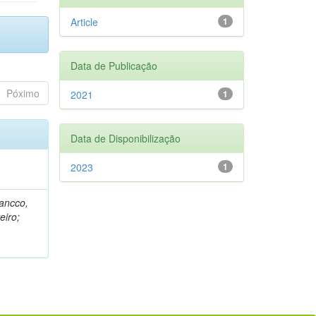
Article
1
Data de Publicação
Póximo
2021
1
Data de Disponibilização
2023
1
rancco,
eiro;