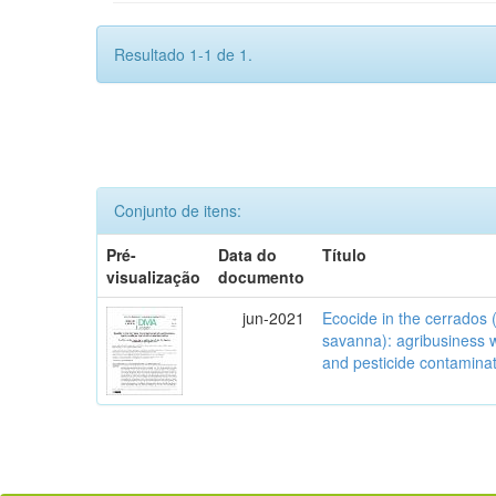
Resultado 1-1 de 1.
Conjunto de itens:
Pré-
Data do
Título
visualização
documento
jun-2021
Ecocide in the cerrados (
savanna): agribusiness w
and pesticide contamina