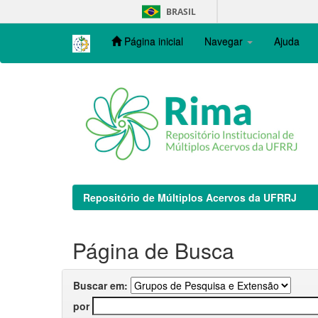
Skip
BRASIL
navigation
Página inicial
Navegar
Ajuda
Repositório de Múltiplos Acervos da UFRRJ
Página de Busca
Buscar em:
por