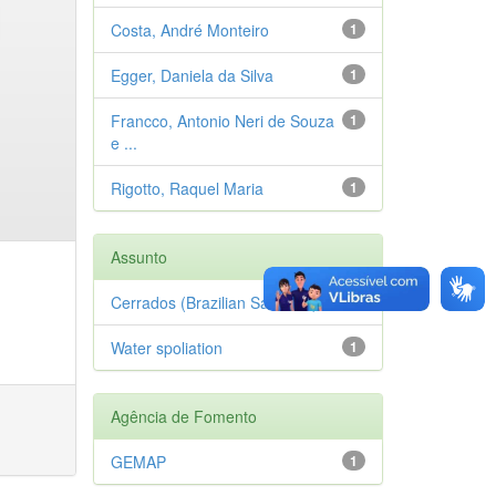
Costa, André Monteiro
1
Egger, Daniela da Silva
1
Francco, Antonio Neri de Souza
1
e ...
Rigotto, Raquel Maria
1
Assunto
Cerrados (Brazilian Savanna)
1
Water spoliation
1
Agência de Fomento
GEMAP
1