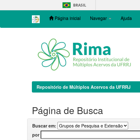
Skip
BRASIL
navigation
Página inicial
Navegar
Ajuda
Repositório de Múltiplos Acervos da UFRRJ
Página de Busca
Buscar em:
por