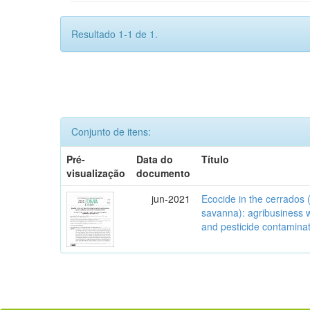
Resultado 1-1 de 1.
Conjunto de itens:
Pré-
Data do
Título
visualização
documento
jun-2021
Ecocide in the cerrados (
savanna): agribusiness w
and pesticide contamina