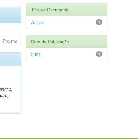
Tipo de Documento
Article
1
Póximo
Data de Publicação
2021
1
rancco,
eiro;