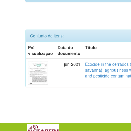
Conjunto de itens:
Pré-
Data do
Título
visualização
documento
jun-2021
Ecocide in the cerrados (
savanna): agribusiness w
and pesticide contamina