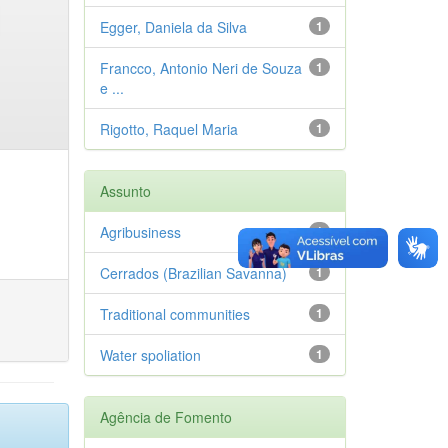
Egger, Daniela da Silva
1
Francco, Antonio Neri de Souza
1
e ...
Rigotto, Raquel Maria
1
Assunto
Agribusiness
1
Cerrados (Brazilian Savanna)
1
Traditional communities
1
Water spoliation
1
Agência de Fomento