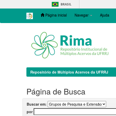
Skip
BRASIL
navigation
Página inicial
Navegar
Ajuda
Repositório de Múltiplos Acervos da UFRRJ
Página de Busca
Buscar em:
por