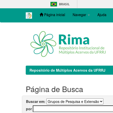
Skip
BRASIL
navigation
Página inicial
Navegar
Ajuda
Repositório de Múltiplos Acervos da UFRRJ
Página de Busca
Buscar em:
por