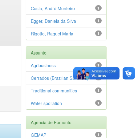
Costa, André Monteiro
1
Egger, Daniela da Silva
1
Rigotto, Raquel Maria
1
Assunto
Agribusiness
1
Cerrados (Brazilian Savanna)
1
Traditional communities
1
Water spoliation
1
Agência de Fomento
GEMAP
1