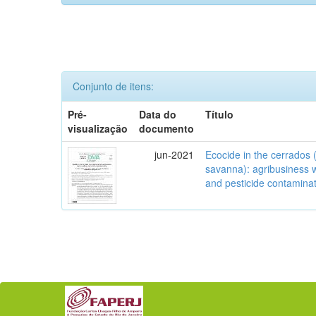
Conjunto de itens:
Pré-
Data do
Título
visualização
documento
jun-2021
Ecocide in the cerrados (
savanna): agribusiness w
and pesticide contamina