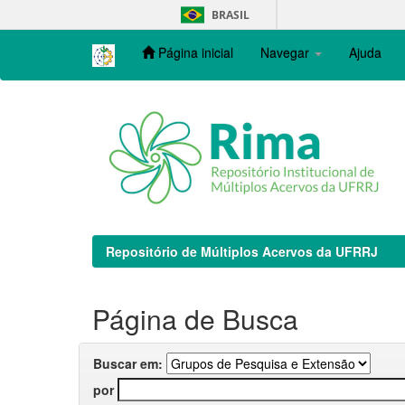
Skip
BRASIL
navigation
Página inicial
Navegar
Ajuda
Repositório de Múltiplos Acervos da UFRRJ
Página de Busca
Buscar em:
por