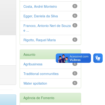
Costa, André Monteiro
1
Egger, Daniela da Silva
1
Francco, Antonio Neri de Souza
1
e ...
Rigotto, Raquel Maria
1
Assunto
Agribusiness
1
Traditional communities
1
Water spoliation
1
Agência de Fomento