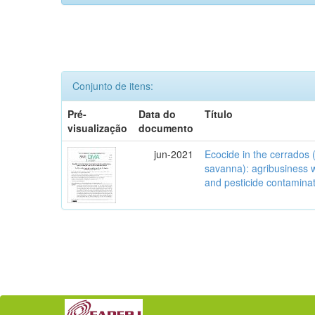
Conjunto de itens:
Pré-
Data do
Título
visualização
documento
jun-2021
Ecocide in the cerrados (
savanna): agribusiness w
and pesticide contamina