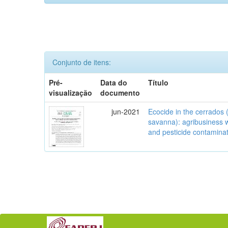
Conjunto de itens:
Pré-
Data do
Título
visualização
documento
jun-2021
Ecocide in the cerrados (
savanna): agribusiness w
and pesticide contamina