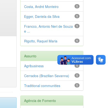
Costa, André Monteiro
1
Egger, Daniela da Silva
1
Francco, Antonio Neri de Souza
1
e ...
Rigotto, Raquel Maria
1
Assunto
Agribusiness
1
Cerrados (Brazilian Savanna)
1
Traditional communities
1
Agência de Fomento