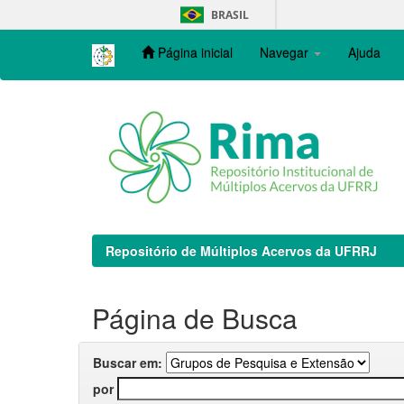
Skip
BRASIL
navigation
Página inicial
Navegar
Ajuda
Repositório de Múltiplos Acervos da UFRRJ
Página de Busca
Buscar em:
por