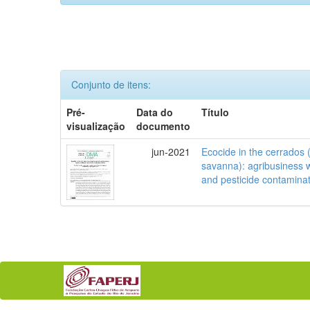
Conjunto de itens:
Pré-
Data do
Título
visualização
documento
jun-2021
Ecocide in the cerrados (
savanna): agribusiness w
and pesticide contamina