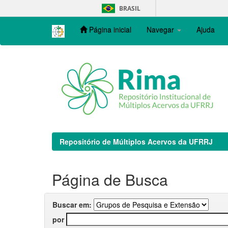
Skip
BRASIL
navigation
Página inicial
Navegar
Ajuda
Repositório de Múltiplos Acervos da UFRRJ
Página de Busca
Buscar em:
por