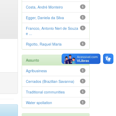
Costa, André Monteiro
1
Egger, Daniela da Silva
1
Francco, Antonio Neri de Souza
1
e ...
Rigotto, Raquel Maria
1
Assunto
Agribusiness
1
Cerrados (Brazilian Savanna)
1
Traditional communities
1
Water spoliation
1