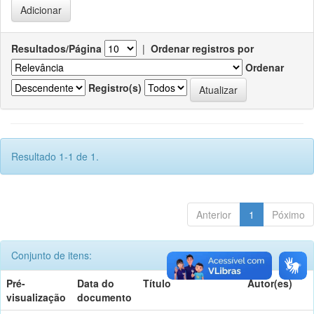
Resultados/Página
|
Ordenar registros por
Ordenar
Registro(s)
Resultado 1-1 de 1.
Anterior
1
Póximo
Conjunto de itens:
Pré-
Data do
Título
Autor(es)
visualização
documento