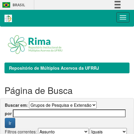
Skip
BRASIL
navigation
Simplifique!
Comunica BR
Participe
Acesso à informação
Legislação
Canais
Repositório de Múltiplos Acervos da UFRRJ
Página de Busca
Buscar em:
por
Filtros correntes: