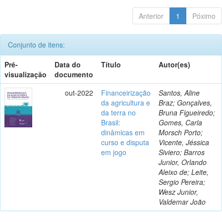
Anterior
1
Póximo
Conjunto de itens:
Pré-
Data do
Título
Autor(es)
visualização
documento
out-2022
Financeirização
Santos, Aline
da agricultura e
Braz; Gonçalves,
da terra no
Bruna Figueiredo;
Brasil:
Gomes, Carla
dinâmicas em
Morsch Porto;
curso e disputa
Vicente, Jéssica
em jogo
Siviero; Barros
Junior, Orlando
Aleixo de; Leite,
Sergio Pereira;
Wesz Junior,
Valdemar João