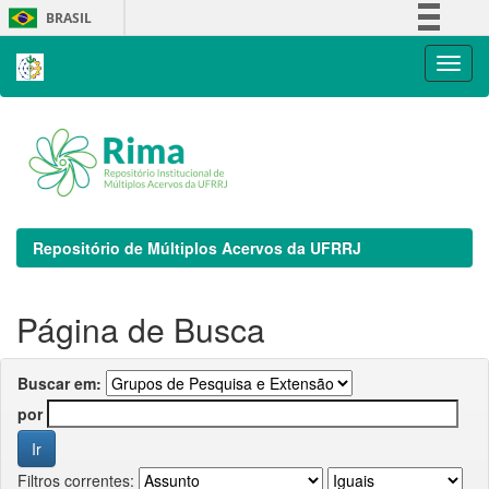
Skip
BRASIL
navigation
Simplifique!
Comunica BR
Participe
Acesso à informação
Legislação
Canais
Repositório de Múltiplos Acervos da UFRRJ
Página de Busca
Buscar em:
por
Filtros correntes: