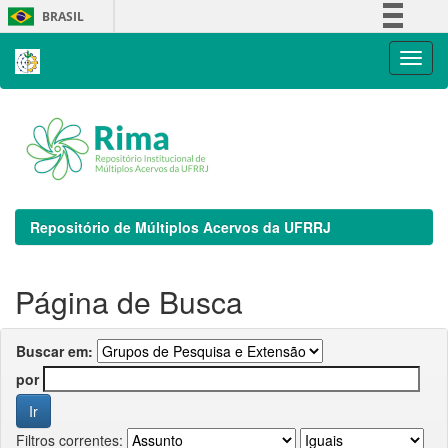
Skip
BRASIL
navigation
Simplifique!
Comunica BR
Participe
Acesso à informação
Legislação
Canais
Repositório de Múltiplos Acervos da UFRRJ
Página de Busca
Buscar em:
por
Filtros correntes: