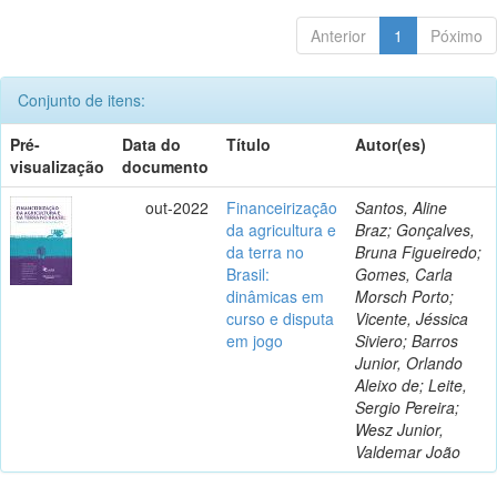
Anterior
1
Póximo
Conjunto de itens:
Pré-
Data do
Título
Autor(es)
visualização
documento
out-2022
Financeirização
Santos, Aline
da agricultura e
Braz; Gonçalves,
da terra no
Bruna Figueiredo;
Brasil:
Gomes, Carla
dinâmicas em
Morsch Porto;
curso e disputa
Vicente, Jéssica
em jogo
Siviero; Barros
Junior, Orlando
Aleixo de; Leite,
Sergio Pereira;
Wesz Junior,
Valdemar João