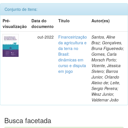
Conjunto de itens:
Pré-
Data do
Título
Autor(es)
visualização
documento
out-2022
Financeirização
Santos, Aline
da agricultura e
Braz; Gonçalves,
da terra no
Bruna Figueiredo;
Brasil:
Gomes, Carla
dinâmicas em
Morsch Porto;
curso e disputa
Vicente, Jéssica
em jogo
Siviero; Barros
Junior, Orlando
Aleixo de; Leite,
Sergio Pereira;
Wesz Junior,
Valdemar João
Busca facetada