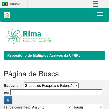
Skip
BRASIL
navigation
Simplifique!
Comunica BR
Participe
Acesso à informação
Legislação
Canais
Repositório de Múltiplos Acervos da UFRRJ
Página de Busca
Buscar em:
por
Filtros correntes: