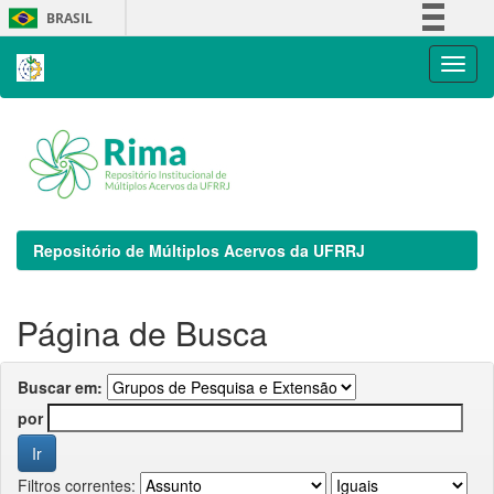
Skip
BRASIL
navigation
Simplifique!
Comunica BR
Participe
Acesso à informação
Legislação
Canais
Repositório de Múltiplos Acervos da UFRRJ
Página de Busca
Buscar em:
por
Filtros correntes: