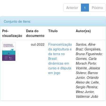
Anterior
1
Póximo
Conjunto de itens:
Pré-
Data do
Título
Autor(es)
visualização
documento
out-2022
Financeirização
Santos, Aline
da agricultura e
Braz; Gonçalves,
da terra no
Bruna Figueiredo;
Brasil:
Gomes, Carla
dinâmicas em
Morsch Porto;
curso e disputa
Vicente, Jéssica
em jogo
Siviero; Barros
Junior, Orlando
Aleixo de; Leite,
Sergio Pereira;
Wesz Junior,
Valdemar João