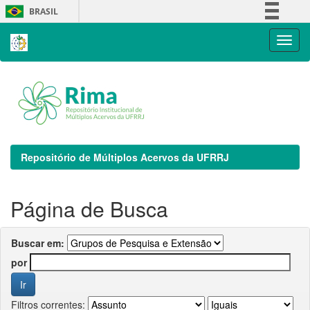
Skip
BRASIL
navigation
Simplifique!
Comunica BR
Participe
Acesso à informação
Legislação
Canais
Repositório de Múltiplos Acervos da UFRRJ
Página de Busca
Buscar em:
por
Filtros correntes: