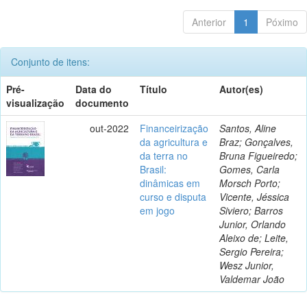
Anterior
1
Póximo
Conjunto de itens:
Pré-
Data do
Título
Autor(es)
visualização
documento
out-2022
Financeirização
Santos, Aline
da agricultura e
Braz; Gonçalves,
da terra no
Bruna Figueiredo;
Brasil:
Gomes, Carla
dinâmicas em
Morsch Porto;
curso e disputa
Vicente, Jéssica
em jogo
Siviero; Barros
Junior, Orlando
Aleixo de; Leite,
Sergio Pereira;
Wesz Junior,
Valdemar João