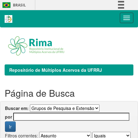
Skip
BRASIL
navigation
Simplifique!
Comunica BR
Participe
Acesso à informação
Legislação
Canais
Repositório de Múltiplos Acervos da UFRRJ
Página de Busca
Buscar em:
por
Filtros correntes: