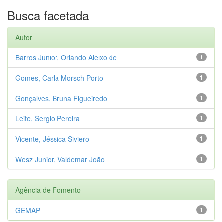
Busca facetada
Autor
Barros Junior, Orlando Aleixo de
1
Gomes, Carla Morsch Porto
1
Gonçalves, Bruna Figueiredo
1
Leite, Sergio Pereira
1
Vicente, Jéssica Siviero
1
Wesz Junior, Valdemar João
1
Agência de Fomento
GEMAP
1