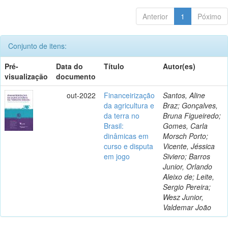
Anterior
1
Póximo
Conjunto de itens:
Pré-
Data do
Título
Autor(es)
visualização
documento
out-2022
Financeirização
Santos, Aline
da agricultura e
Braz; Gonçalves,
da terra no
Bruna Figueiredo;
Brasil:
Gomes, Carla
dinâmicas em
Morsch Porto;
curso e disputa
Vicente, Jéssica
em jogo
Siviero; Barros
Junior, Orlando
Aleixo de; Leite,
Sergio Pereira;
Wesz Junior,
Valdemar João