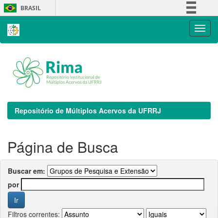
Skip
BRASIL
navigation
Simplifique!
Comunica BR
Participe
Acesso à informação
Legislação
Canais
Repositório de Múltiplos Acervos da UFRRJ
Página de Busca
Buscar em:
por
Filtros correntes: