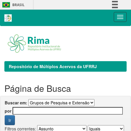
Skip
BRASIL
navigation
Simplifique!
Comunica BR
Participe
Acesso à informação
Legislação
Canais
Repositório de Múltiplos Acervos da UFRRJ
Página de Busca
Buscar em:
por
Filtros correntes: