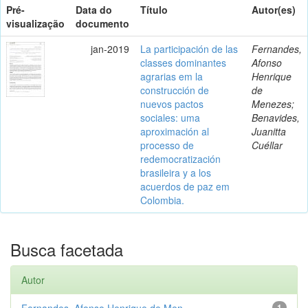
Pré-
Data do
Título
Autor(es)
visualização
documento
jan-2019
La participación de las
Fernandes,
classes dominantes
Afonso
agrarias em la
Henrique
construcción de
de
nuevos pactos
Menezes;
sociales: uma
Benavides,
aproximación al
Juanitta
processo de
Cuéllar
redemocratización
brasileira y a los
acuerdos de paz em
Colombia.
Busca facetada
Autor
Fernandes, Afonso Henrique de Men...
1