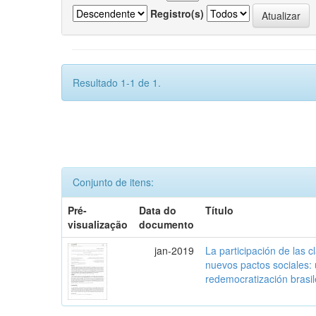
Registro(s)
Resultado 1-1 de 1.
Conjunto de itens:
Pré-
Data do
Título
visualização
documento
jan-2019
La participación de las 
nuevos pactos sociales:
redemocratización brasi