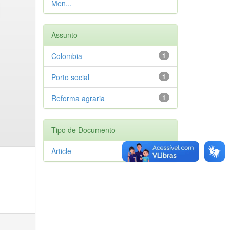
Men...
Assunto
Colombia
1
Porto social
1
Reforma agraria
1
Tipo de Documento
Article
1