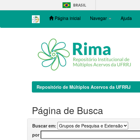
Skip
BRASIL
navigation
Página inicial
Navegar
Ajuda
Repositório de Múltiplos Acervos da UFRRJ
Página de Busca
Buscar em:
por