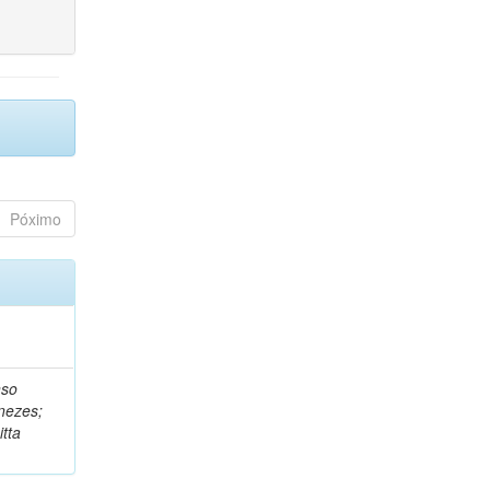
Póximo
nso
nezes;
tta