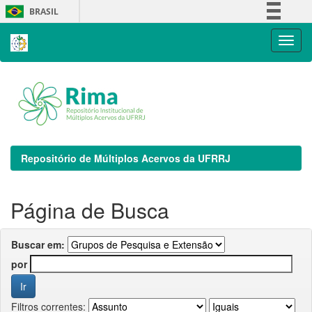
Skip
BRASIL
navigation
Simplifique!
Comunica BR
Participe
Acesso à informação
Legislação
Canais
Repositório de Múltiplos Acervos da UFRRJ
Página de Busca
Buscar em:
por
Filtros correntes: