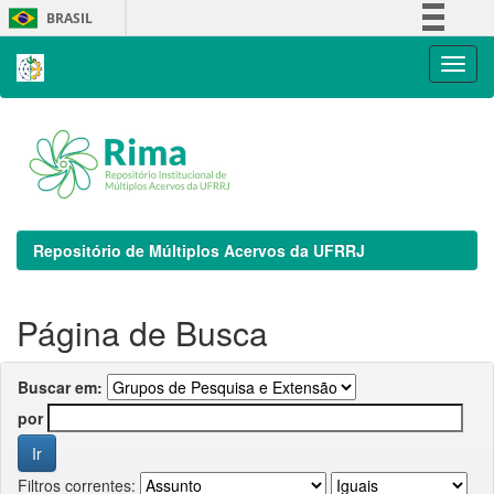
Skip
BRASIL
navigation
Simplifique!
Comunica BR
Participe
Acesso à informação
Legislação
Canais
Repositório de Múltiplos Acervos da UFRRJ
Página de Busca
Buscar em:
por
Filtros correntes: