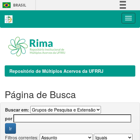
Skip
BRASIL
navigation
Simplifique!
Comunica BR
Participe
Acesso à informação
Legislação
Canais
Repositório de Múltiplos Acervos da UFRRJ
Página de Busca
Buscar em:
por
Filtros correntes: