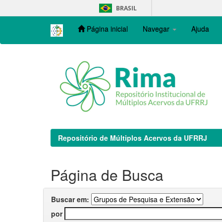
Skip
BRASIL
navigation
Página inicial
Navegar
Ajuda
Repositório de Múltiplos Acervos da UFRRJ
Página de Busca
Buscar em:
por