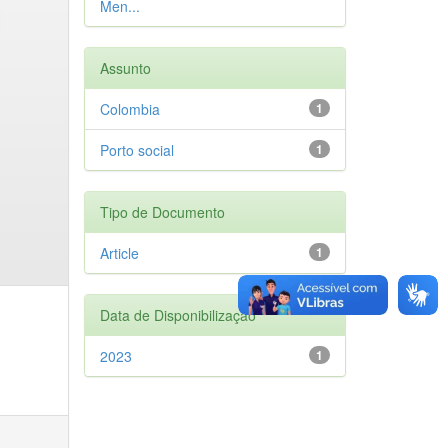
Men...
Assunto
Colombia
1
Porto social
1
Tipo de Documento
Article
1
Data de Disponibilização
2023
1