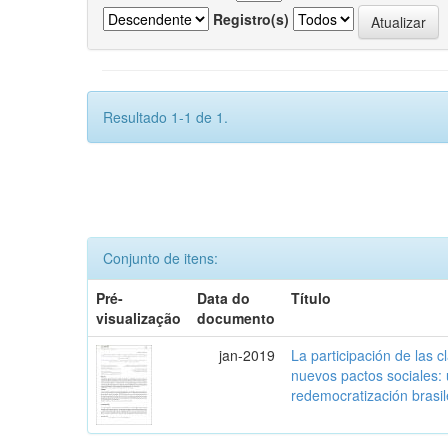
Registro(s)
Resultado 1-1 de 1.
Conjunto de itens:
Pré-
Data do
Título
visualização
documento
jan-2019
La participación de las 
nuevos pactos sociales:
redemocratización brasi