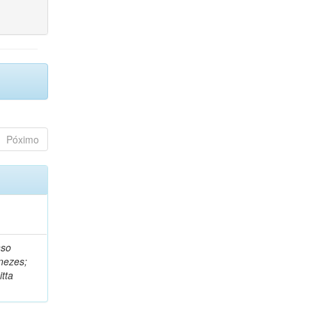
Póximo
nso
nezes;
tta