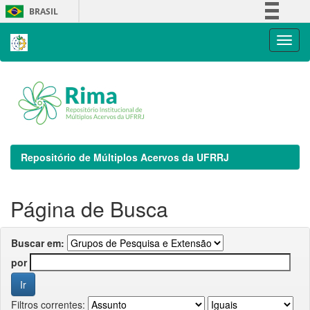
Skip
BRASIL
navigation
Simplifique!
Comunica BR
Participe
Acesso à informação
Legislação
Canais
Repositório de Múltiplos Acervos da UFRRJ
Página de Busca
Buscar em:
por
Filtros correntes: