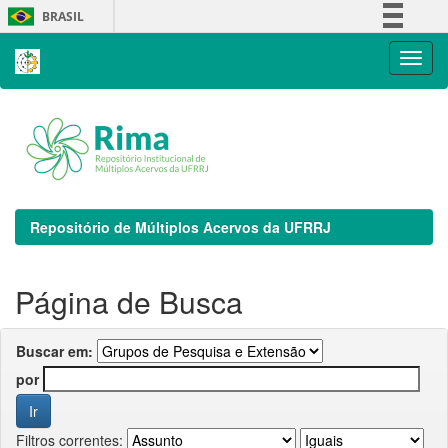
Skip
BRASIL
navigation
Simplifique!
Comunica BR
Participe
Acesso à informação
Legislação
Canais
Repositório de Múltiplos Acervos da UFRRJ
Página de Busca
Buscar em:
por
Filtros correntes: