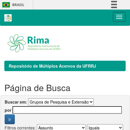
Skip
BRASIL
navigation
Simplifique!
Comunica BR
Participe
Acesso à informação
Legislação
Canais
Repositório de Múltiplos Acervos da UFRRJ
Página de Busca
Buscar em:
por
Filtros correntes: