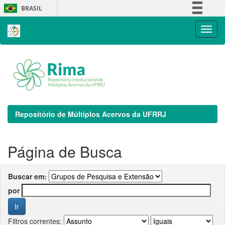
Skip
BRASIL
navigation
Simplifique!
Comunica BR
Participe
Acesso à informação
Legislação
Canais
Repositório de Múltiplos Acervos da UFRRJ
Página de Busca
Buscar em:
por
Filtros correntes: