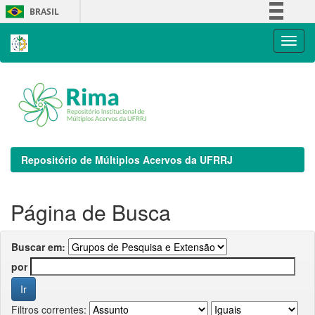
Skip
BRASIL
navigation
Simplifique!
Comunica BR
Participe
Acesso à informação
Legislação
Canais
Repositório de Múltiplos Acervos da UFRRJ
Página de Busca
Buscar em:
por
Filtros correntes: