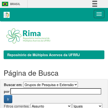
Skip
BRASIL
navigation
Simplifique!
Comunica BR
Participe
Acesso à informação
Legislação
Canais
Repositório de Múltiplos Acervos da UFRRJ
Página de Busca
Buscar em:
por
Filtros correntes: