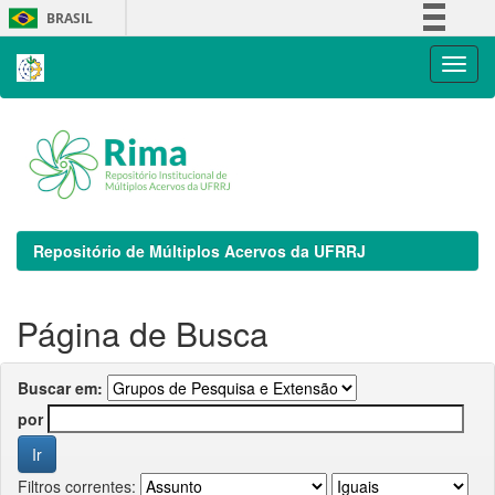
Skip
BRASIL
navigation
Simplifique!
Comunica BR
Participe
Acesso à informação
Legislação
Canais
Repositório de Múltiplos Acervos da UFRRJ
Página de Busca
Buscar em:
por
Filtros correntes: