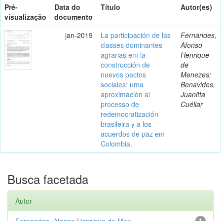
Pré-
Data do
Título
Autor(es)
visualização
documento
jan-2019
La participación de las
Fernandes,
classes dominantes
Afonso
agrarias em la
Henrique
construcción de
de
nuevos pactos
Menezes;
sociales: uma
Benavides,
aproximación al
Juanitta
processo de
Cuéllar
redemocratización
brasileira y a los
acuerdos de paz em
Colombia.
Busca facetada
Autor
Fernandes, Afonso Henrique de Men...
1