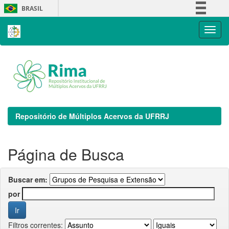
Skip
BRASIL
navigation
Simplifique!
Comunica BR
Participe
Acesso à informação
Legislação
Canais
Repositório de Múltiplos Acervos da UFRRJ
Página de Busca
Buscar em:
por
Filtros correntes: