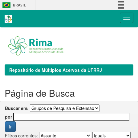
Skip
BRASIL
navigation
Simplifique!
Comunica BR
Participe
Acesso à informação
Legislação
Canais
Repositório de Múltiplos Acervos da UFRRJ
Página de Busca
Buscar em:
por
Filtros correntes: