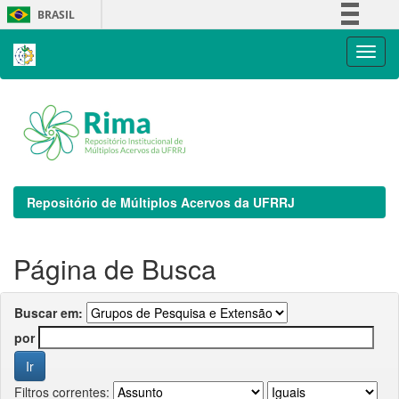
Skip
BRASIL
navigation
Simplifique!
Comunica BR
Participe
Acesso à informação
Legislação
Canais
Repositório de Múltiplos Acervos da UFRRJ
Página de Busca
Buscar em:
por
Filtros correntes: