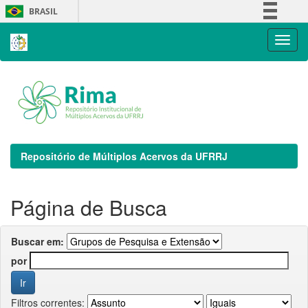
Skip
BRASIL
navigation
Simplifique!
Comunica BR
Participe
Acesso à informação
Legislação
Canais
Repositório de Múltiplos Acervos da UFRRJ
Página de Busca
Buscar em:
por
Filtros correntes: