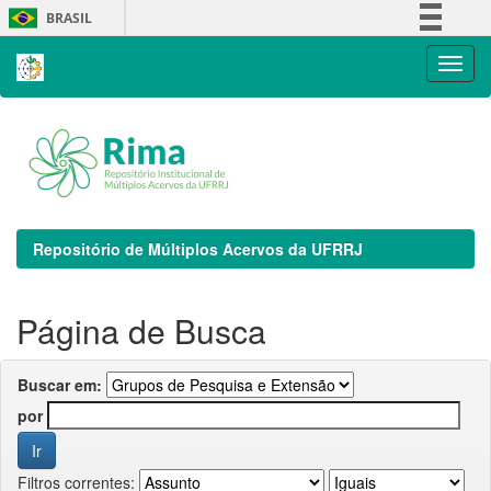
Skip
BRASIL
navigation
Simplifique!
Comunica BR
Participe
Acesso à informação
Legislação
Canais
Repositório de Múltiplos Acervos da UFRRJ
Página de Busca
Buscar em:
por
Filtros correntes: