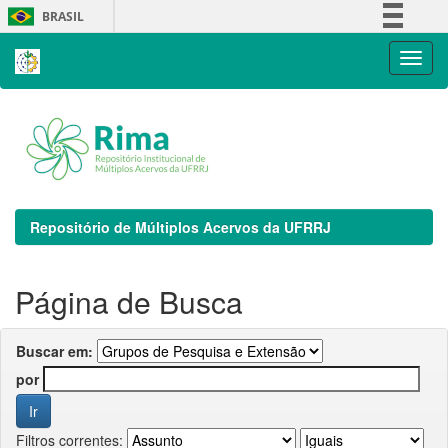
Skip
BRASIL
navigation
Simplifique!
Comunica BR
Participe
Acesso à informação
Legislação
Canais
Repositório de Múltiplos Acervos da UFRRJ
Página de Busca
Buscar em:
por
Filtros correntes: