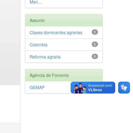
Men...
Assunto
Clases dominantes agrarias
1
Colombia
1
Reforma agraria
1
Agência de Fomento
GEMAP
1