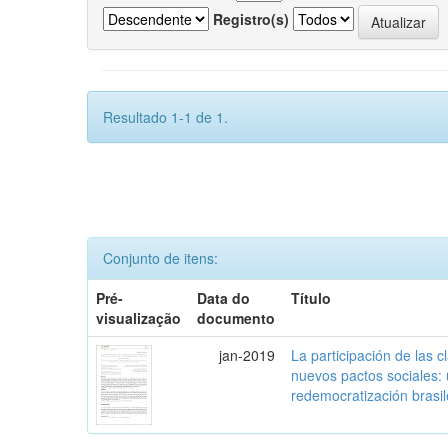
Registro(s)
Resultado 1-1 de 1.
Conjunto de itens:
Pré-
Data do
Título
visualização
documento
jan-2019
La participación de las 
nuevos pactos sociales:
redemocratización brasi