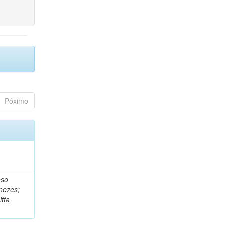
Póximo
nso
nezes;
tta